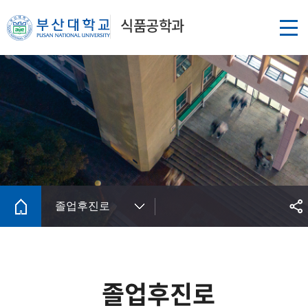
식품공학과
졸업후진로
졸업후진로